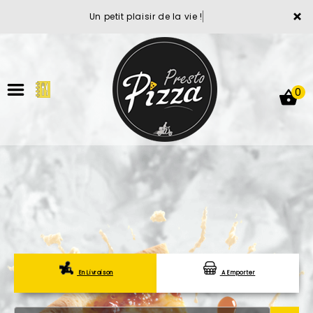
×
Un petit plaisir de la vie !
0
ACCUEIL
LA CARTE
VOTRE COMPTE
En Livraison
A Emporter
NOTRE RESTAURANT