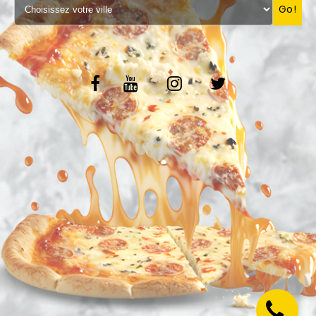
Go!
VOS AVIS
MENTIONS LÉGALES
C.G.V