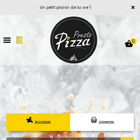
×
Un petit plaisir de la vie !
0
ACCUEIL
LA CARTE
VOTRE COMPTE
En Livraison
A Emporter
NOTRE RESTAURANT