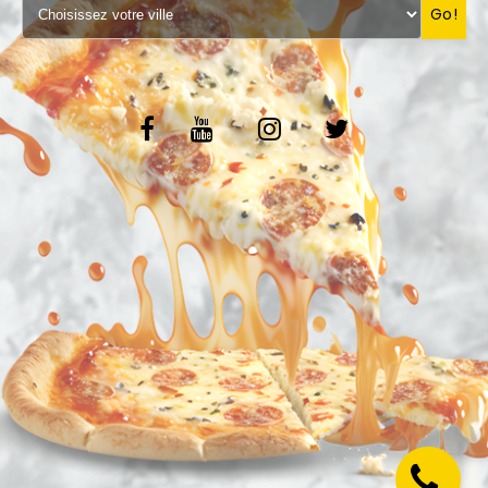
Go!
VOS AVIS
MENTIONS LÉGALES
C.G.V