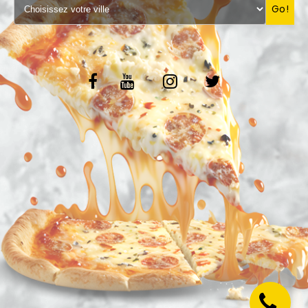
Go!
VOS AVIS
MENTIONS LÉGALES
C.G.V