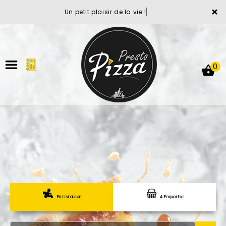
×
Un petit plaisir de la vie !
0
ACCUEIL
LA CARTE
VOTRE COMPTE
En Livraison
A Emporter
NOTRE RESTAURANT