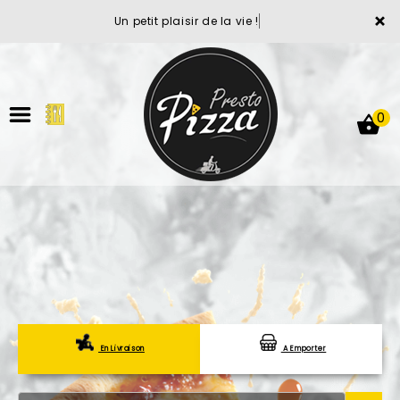
×
Un petit plaisir de la vie !
0
ACCUEIL
LA CARTE
VOTRE COMPTE
En Livraison
A Emporter
NOTRE RESTAURANT