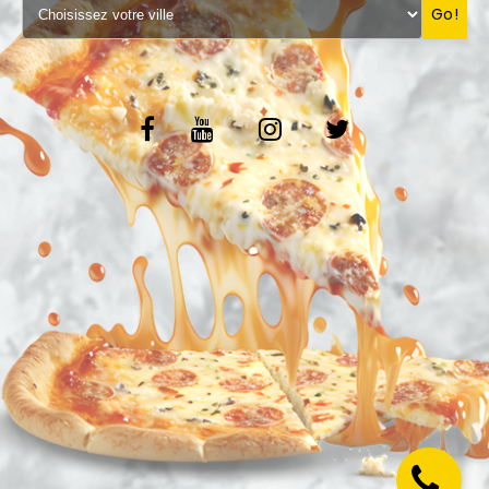
Go!
VOS AVIS
MENTIONS LÉGALES
C.G.V