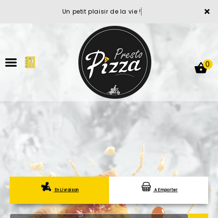
×
Un petit plaisir de la vie !
0
ACCUEIL
LA CARTE
VOTRE COMPTE
En Livraison
A Emporter
NOTRE RESTAURANT