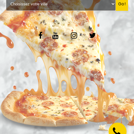
Go!
VOS AVIS
MENTIONS LÉGALES
C.G.V