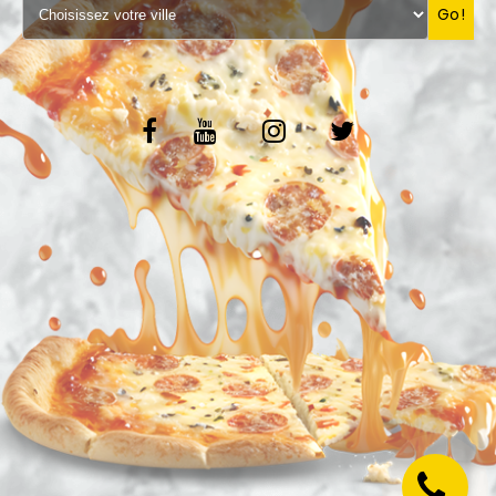
Go!
VOS AVIS
MENTIONS LÉGALES
C.G.V