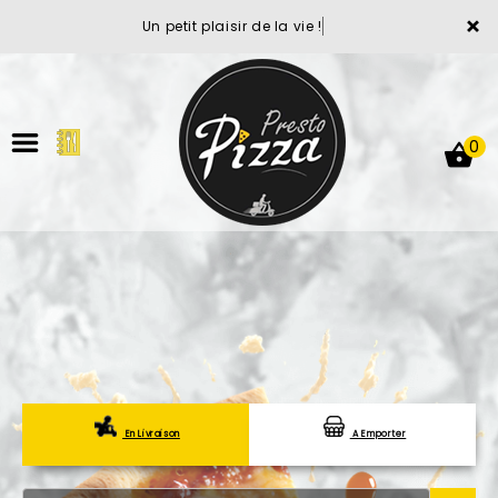
×
Un petit plaisir de la vie !
0
ACCUEIL
LA CARTE
VOTRE COMPTE
En Livraison
A Emporter
NOTRE RESTAURANT