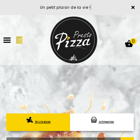
×
Un petit plaisir de la vie !
0
ACCUEIL
LA CARTE
VOTRE COMPTE
En Livraison
A Emporter
NOTRE RESTAURANT