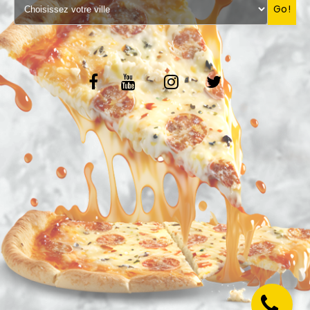
Go!
VOS AVIS
MENTIONS LÉGALES
C.G.V